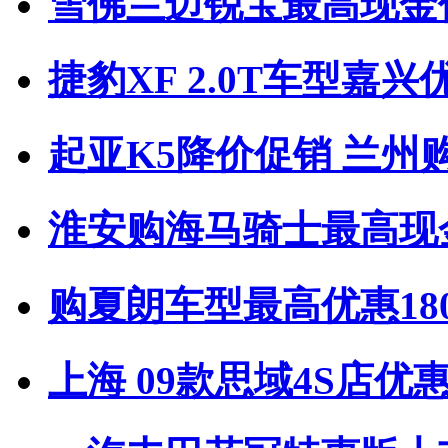
雪佛兰迈锐宝最高现金
捷豹XF 2.0T车型嘉兴
起亚K5降价促销 兰州
淮安购海马骑士最高现
购夏朗车型最高优惠180
上海 09款思域4S店优惠