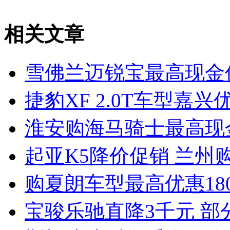
相关文章
雪佛兰迈锐宝最高现金
捷豹XF 2.0T车型嘉兴
淮安购海马骑士最高现
起亚K5降价促销 兰州
购夏朗车型最高优惠180
宝骏乐驰直降3千元 