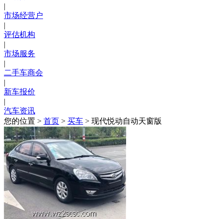
|
市场经营户
|
评估机构
|
市场服务
|
二手车商会
|
新车报价
|
汽车资讯
您的位置 >
首页
>
买车
> 现代悦动自动天窗版