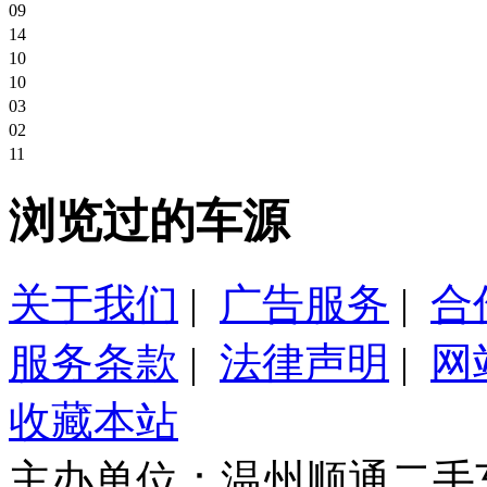
铃木雨燕
09
温州市
雪佛兰乐风
14
温州市
雪佛兰乐风
10
温州市
吉利熊猫
10
温州市
2010款 比亚迪F3
03
温州市
比亚迪,比亚迪F0 2011款 尚酷版 1.0 尚酷型
02
温州市
北京现代,索纳塔2002款 2.0GLS 手动舒适型
11
温州市
02年尼桑风神 2.0L
温州市
五菱货车
浏览过的车源
温州市
温州市
关于我们
|
广告服务
|
合
服务条款
|
法律声明
|
网
收藏本站
主办单位：温州顺通二手