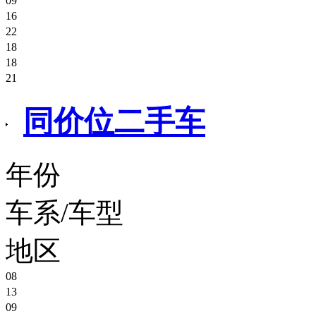
09
45.00万
奥迪A4L
16
面议
丰田RAV4 四驱豪华版
22
17.80万
本田缤智CVT两驱舒适型
18
面议
23款奥迪A6L
18
面议
北京BJ80
21
30.88万
路虎揽胜行政
11.30万
丰田凯美瑞
同价位二手车
53.80万
面议
年份
车系/车型
地区
08
13
大众朗逸自动天窗版
09