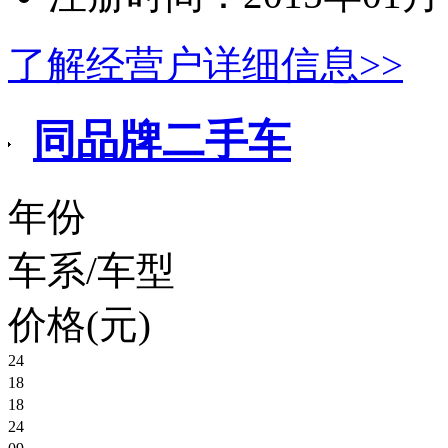
了解经营户详细信息>>
同品牌二手车
年份
车系/车型
价格(元)
24
18
别克君威
18
奔驰迈巴赫S450
24
面议
保时捷718Cayman