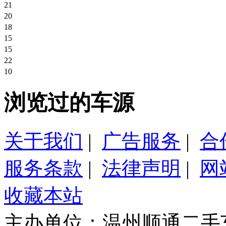
保时捷718Cayman
21
温州市
本田缤智CVT两驱舒适型
20
温州市
丰田凯美瑞
18
温州市
奥迪A4L
15
温州市
保时捷718Cayman
15
温州市
奇瑞瑞虎5
22
温州市
大众迈腾旅行版
10
温州市
本田XRV
温州市
大众CC 2.0T 四座高配
浏览过的车源
温州市
温州市
关于我们
|
广告服务
|
合
服务条款
|
法律声明
|
网
收藏本站
主办单位：温州顺通二手