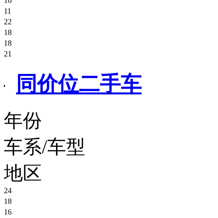
16
45.00万
奥迪A4L
11
面议
本田缤智CVT两驱舒适型
22
17.80万
现代悦动自动天窗版
18
面议
23款奥迪A6L
18
2.80万
北京BJ80
21
30.88万
路虎揽胜行政
11.30万
丰田凯美瑞
同价位二手车
53.80万
面议
年份
车系/车型
地区
24
18
别克君威
16