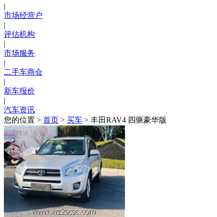
|
市场经营户
|
评估机构
|
市场服务
|
二手车商会
|
新车报价
|
汽车资讯
您的位置 >
首页
>
买车
> 丰田RAV4 四驱豪华版