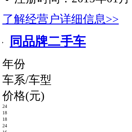
了解经营户详细信息>>
同品牌二手车
年份
车系/车型
价格(元)
24
18
别克君威
18
奔驰迈巴赫S450
24
面议
保时捷718Cayman