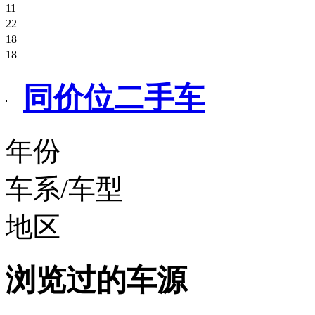
面议
丰田RAV4 四驱豪华版
11
17.80万
本田缤智CVT两驱舒适型
22
面议
现代悦动自动天窗版
18
面议
23款奥迪A6L
18
2.80万
北京BJ80
30.88万
路虎揽胜行政
同价位二手车
11.30万
53.80万
年份
车系/车型
地区
浏览过的车源