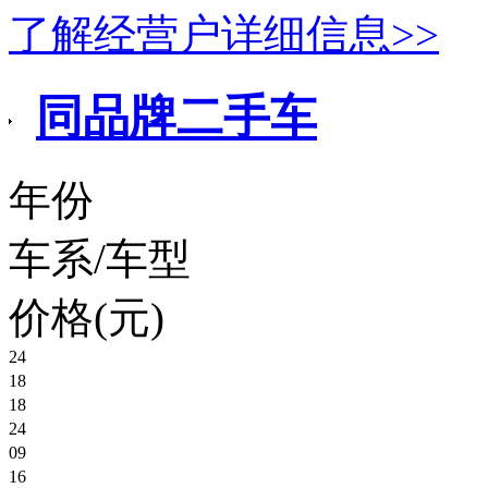
了解经营户详细信息>>
同品牌二手车
年份
车系/车型
价格(元)
24
18
别克君威
18
奔驰迈巴赫S450
24
面议
保时捷718Cayman
09
45.00万
奥迪A4L
16