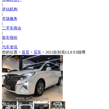
|
评估机构
|
市场服务
|
二手车商会
|
新车报价
|
汽车资讯
您的位置 >
首页
>
买车
> 2021款别克GL8 ES陆尊