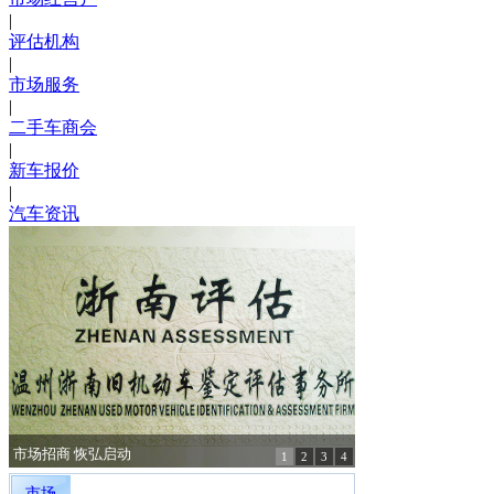
|
评估机构
|
市场服务
|
二手车商会
|
新车报价
|
汽车资讯
市场招商 恢弘启动
1
2
3
4
市场