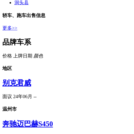
洞头县
轿车、跑车
出售信息
更多>>
品牌车系
价格
上牌日期
颜色
地区
别克君威
面议
24年06月
--
温州市
奔驰迈巴赫S450