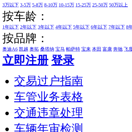
3万以下
3-5万
5-8万
8-10万
10-15万
15-25万
25-50万
50万以上
按车龄：
1年以下
2年以下
3年以下
4年以下
5年以下
6年以下
7年以下
8
按品牌：
奥迪A6
凯越
奥拓
桑塔纳
宝马
帕萨特
宝来
本田
富康
奔驰
飞
立即注册
登录
交易过户指南
车管业务表格
交通违章处理
车辆年审检测