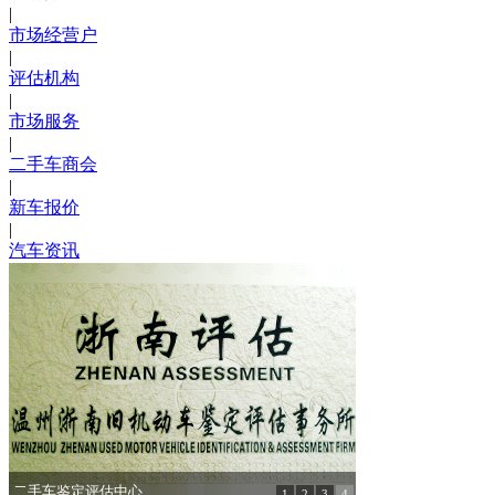
|
市场经营户
|
评估机构
|
市场服务
|
二手车商会
|
新车报价
|
汽车资讯
市场招商 恢弘启动
1
2
3
4